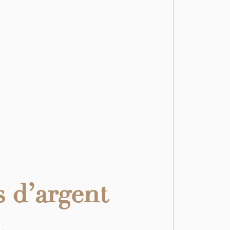
s d’argent
t