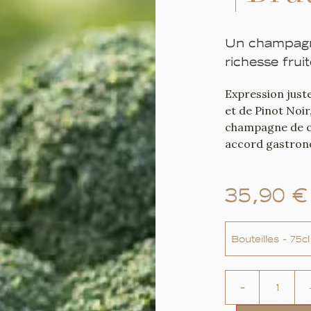
Un champagne
richesse frui
Expression just
et de Pinot Noir
champagne de c
accord gastron
35,90
€
Bouteilles - 75cl
-