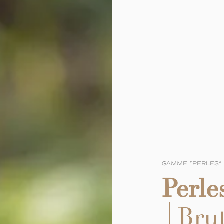
GAMME "PERLES"
Perle
Bru